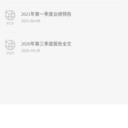
2021年第一季度业绩预告
2021-04-09
2020年第三季度报告全文
2020-10-29