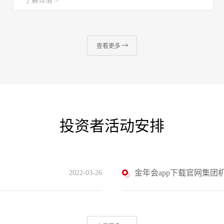
了解详情 >
查看更多
投资者活动安排
金年会app下载官网集
2022-03-26