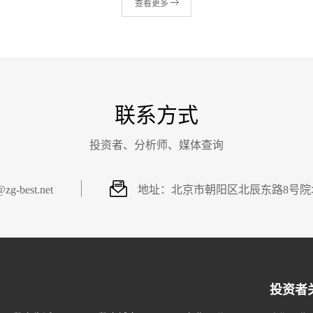
查看更多
联系方式
投资者、分析师、媒体查询
g-best.net
地址：北京市朝阳区北辰东路8号院
投资者