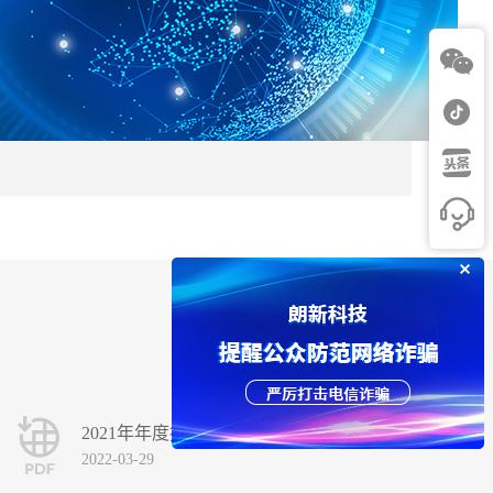
2021年年度报告
2022-03-29