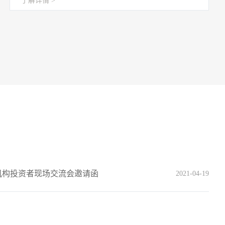
了解详情 >
团机构投资者现场交流会邀请函
2021-04-19