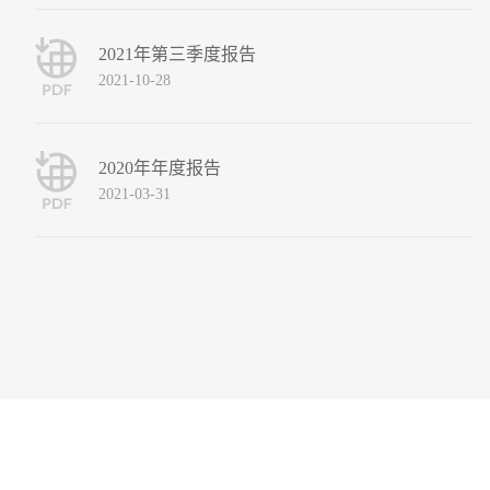
2021年第三季度报告
2021-10-28
2020年年度报告
2021-03-31