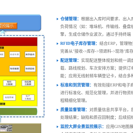
仓储管理：
根据出入库时间要求、出入
负荷情况（如：堆垛机、传输线、叠盘
擎，生成仓储作业波次，通过手持终端
RFID电子库存管理：
结合ERP，管理
完善从“接收->库存->领退料->现场“
配送管理：
实现配送整体规划和统一调
载、路线规划、车次安排方案；提供订
能；应用无线射频车辆登记卡，结合多
标准和到货管理：
有效衔接ERP和电
进行标准化、规范化管理，并进行物资标准
程精细化管理。
质量监督管理：
对质量信息共享平台，
处理结果；缺陷和质召回制度；后续招
监控大屏全景监控展示：
应用GIS地