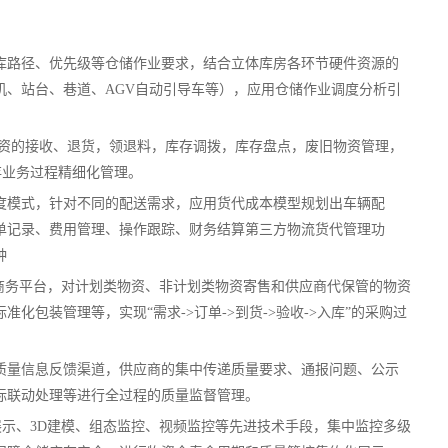
库路径、优先级等仓储作业要求，结合立体库房各环节硬件资源的
机、站台、巷道、AGV自动引导车等），应用仓储作业调度分析引
物资的接收、退货，领退料，库存调拨，库存盘点，废旧物资管理，
库存业务过程精细化管理。
度模式，针对不同的配送需求，应用货代成本模型规划出车辆配
单记录、费用管理、操作跟踪、财务结算第三方物流货代管理功
种
子商务平台，对计划类物资、非计划类物资寄售和供应商代保管的物资
化包装管理等，实现“需求->订单->到货->验收->入库”的采购过
质量信息反馈渠道，供应商的集中传递质量要求、通报问题、公示
标联动处理等进行全过程的质量监督管理。
图展示、3D建模、组态监控、视频监控等先进技术手段，集中监控多级