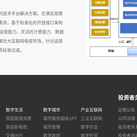
的技术平台解决方案。在满足政策
需求，基于标准化的开放接口来构
的运营能力、灵活的计费能力、数据
展壮大互联网电视市场。针对运营
高标准达成。
投资者
数字生活
数字城市
产业互联网
定期公告
家庭能源消费
城市服务超级APP
工业互联网
公司治理
家庭新电视
城市管理
数字农业
投资者关
交通出行
数字政府
数字外贸
投资者活