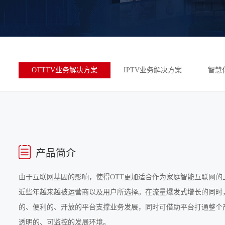
OTTTV业务解决方案
IPTV业务解决方案
智慧
产品简介
由于互联网基因的影响，使得OTT更加适合作为家庭智能互联网的
近些年越来越被运营商以及用户所选择。在流量爆发式增长的同时
的、便利的、开放的平台支撑业务发展，同时可借助平台打通整个
透明的、可监控的发展环境。