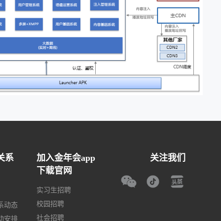
关系
加入金年会app
关注我们
下载官网
实习生招聘
校园招聘
系动态
社会招聘
动安排