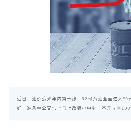
近日，油价迎来年内第十涨，92号汽油全面进入“9
好，准备坐公交”、“马上改骑小电驴，不开立省100