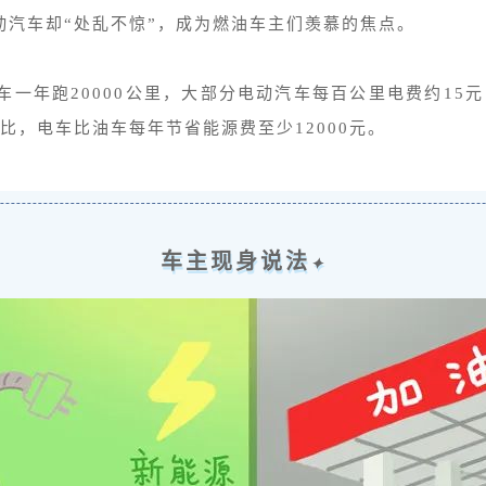
汽车却“处乱不惊”，成为燃油车主们羡慕的焦点。
一年跑20000公里，大部分电动汽车每百公里电费约15元
对比，电车比油车每年节省能源费至少12000元。
车主
现身说法
✦