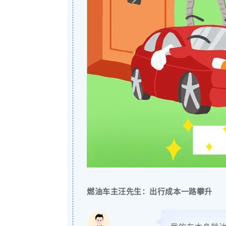
燃油车主汪先生：出行成本一路攀升