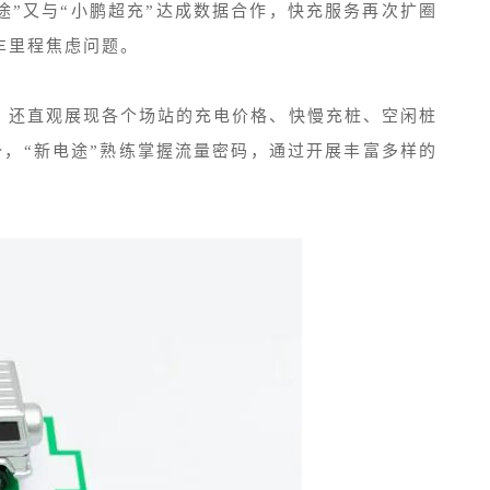
途”又与“小鹏超充”达成数据合作，快充服务再次扩圈
车里程焦虑问题。
外，还直观展现各个场站的充电价格、快慢充桩、空闲桩
势，“新电途”熟练掌握流量密码，通过开展丰富多样的