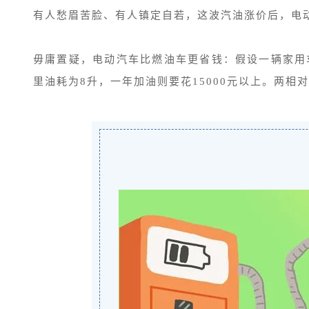
有人愁眉苦脸、有人镇定自若，这波汽油涨价后，电动
毋庸置疑，电动汽车比燃油车更省钱：假设一辆家用车
里油耗为8升，一年加油则要花15000元以上。两相