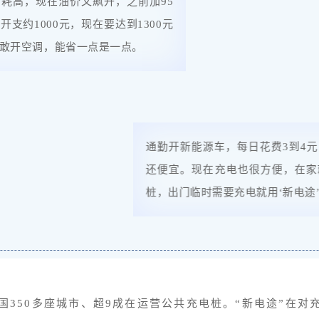
耗高，现在油价又飙升，之前加95
支约1000元，现在要达到1300元
敢开空调，能省一点是一点。
通勤开新能源车，每日花费3到4
还便宜。现在充电也很方便，在家
桩，出门临时需要充电就用‘新电途
国350多座城市、超9成在运营公共充电桩。“新电途”在